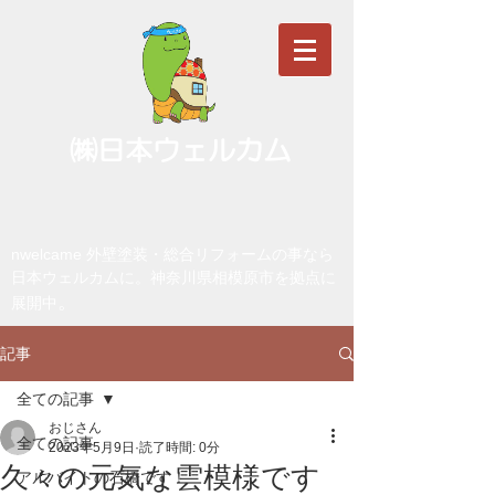
㈱日本ウェルカム
nwelcame 外壁塗装・総合リフォームの事なら
日本ウェルカムに。神奈川県相模原市を拠点に
。
展開中
記事
全ての記事
おじさん
全ての記事
2023年5月9日
読了時間: 0分
久々の元気な雲模様です
アルバイトの石橋です！