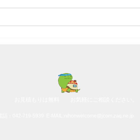
面白い形の雲です。
笠が
す。
お見積もりは無料
お気軽にご相談ください。
電話：042-719-5939
E-MAIL:
nihonwelcome@jcom.zaq.ne.jp