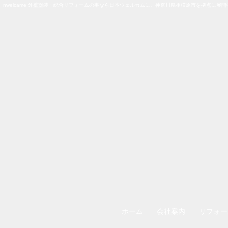
nwelcame 外壁塗装・総合リフォームの事なら日本ウェルカムに。神奈川県相模原市を拠点に展開
ホーム
会社案内
リフォー