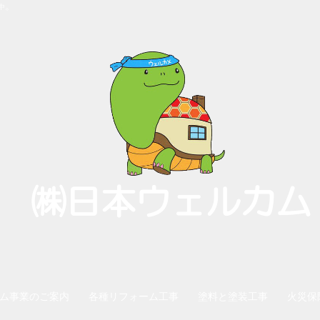
。
中
㈱日本ウェルカム
ム事業のご案内
各種リフォーム工事
塗料と塗装工事
火災保