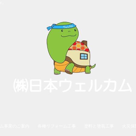
。
中
㈱日本ウェルカム
ム事業のご案内
各種リフォーム工事
塗料と塗装工事
火災保