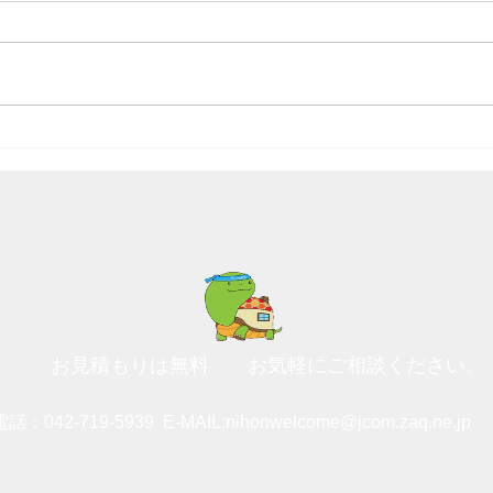
面白い形の雲です。
笠が
す。
お見積もりは無料
お気軽にご相談ください。
電話：042-719-5939
E-MAIL:
nihonwelcome@jcom.zaq.ne.jp