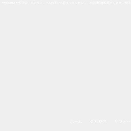
nwelcame 外壁塗装・総合リフォームの事なら日本ウェルカムに。神奈川県相模原市を拠点に展開
ホーム
会社案内
リフォー