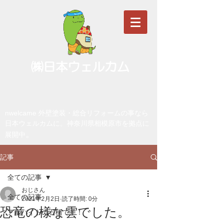
㈱日本ウェルカム
nwelcame 外壁塗装・総合リフォームの事なら
日本ウェルカムに。神奈川県相模原市を拠点に
。
展開中
記事
全ての記事
おじさん
全ての記事
2021年2月2日
読了時間: 0分
恐竜の様な雲でした。
アルバイトの石橋です！