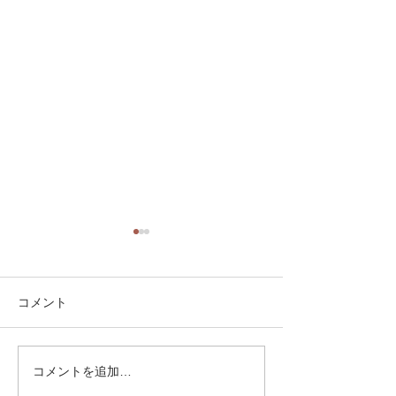
コメント
面白い形の雲です。
コメントを追加…
笠が横に広がり
います。