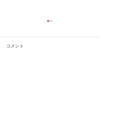
コメント
パンケーキ
ル・メイク
コメントを追加…
お見積もりは無料
お気軽にご相談ください。