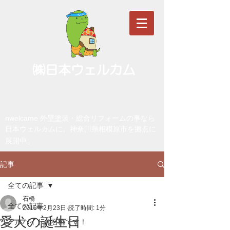
㈱日本ウェルカム
nwelcame 外壁塗装・総合リフォームの事なら
日本ウェルカムに。神奈川県相模原市を拠点に
。
展開中
記事
全ての記事
石橋
全ての記事
2016年2月23日
読了時間: 1分
愛犬の誕生日
アルバイトの石橋です！