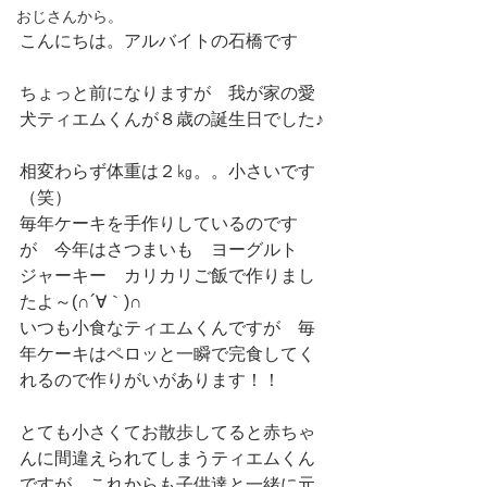
おじさんから。
こんにちは。アルバイトの石橋です
ちょっと前になりますが　我が家の愛
犬ティエムくんが８歳の誕生日でした♪
相変わらず体重は２㎏。。小さいです
（笑）
毎年ケーキを手作りしているのです
が　今年はさつまいも　ヨーグルト　
ジャーキー　カリカリご飯で作りまし
たよ～(∩´∀｀)∩
いつも小食なティエムくんですが　毎
年ケーキはペロッと一瞬で完食してく
れるので作りがいがあります！！
とても小さくてお散歩してると赤ちゃ
んに間違えられてしまうティエムくん
ですが　これからも子供達と一緒に元