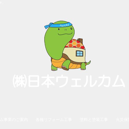
。
中
㈱日本ウェルカム
ム事業のご案内
各種リフォーム工事
塗料と塗装工事
火災保