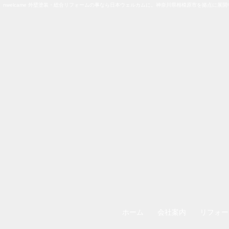
nwelcame 外壁塗装・総合リフォームの事なら日本ウェルカムに。神奈川県相模原市を拠点に展開
ホーム
会社案内
リフォー