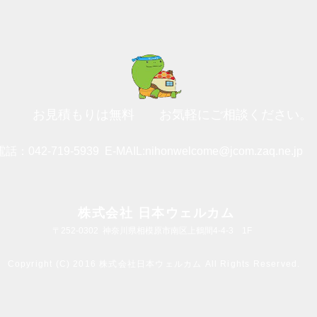
お見積もりは無料
お気軽にご相談ください。
電話：042-719-5939
E-MAIL:
nihonwelcome@jcom.zaq.ne.jp
株式会社 日本ウェルカム
〒252-0302
神奈川県相模原市南区上鶴間4-4-3 1F
Copyright (C) 2016 株式会社日本ウェルカム All Rights Reserved.